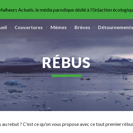
alheurs Actuels, le média parodique dédié à l'(in)action écologiq
ip to main content
Skip to navigat
ueil
Couvertures
Mèmes
Brèves
Détournement
RÉBUS
es au rebut ? C'est ce qu'on vous propose avec ce tout premier réb