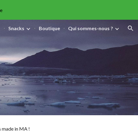
ue
ion
s
Snacks
Boutique
Qui sommes-nous ?
us made in MA !